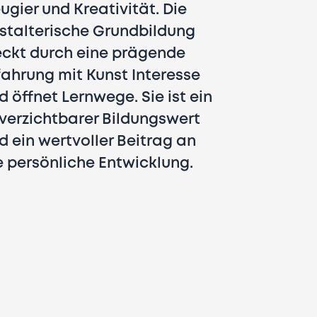
ugier und Kreativität. Die
Bereiche so
stalterische Grundbildung
Entwicklun
ckt durch eine prägende
Neben dem 
fahrung mit Kunst Interesse
praktische,
d öffnet Lernwege. Sie ist ein
umso wichti
verzichtbarer Bildungswert
immer mehr 
d ein wertvoller Beitrag an
Welt stattf
e persönliche Entwicklung.
ist für die
daher enor