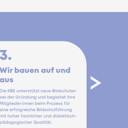
3.
4.
Wir bauen auf und
Wir se
>
aus
Die KBS pos
Bildschule 
Die KBS unterstützt neue Bildschulen
setzt sich d
bei der Gründung und begleitet ihre
Schweiz all
Mitglieder:innen beim Prozess für
Zugang zu e
eine erfolgreiche Bildschulführung
und Gestalt
mit hoher fachlicher und didaktisch-
pädagogischer Qualität.