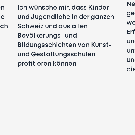
Ne
en
Ich wünsche mir, dass Kinder
ge
le
und Jugendliche in der ganzen
we
och
Schweiz und aus allen
Er
Bevölkerungs- und
un
Bildungsschichten von Kunst-
un
und Gestaltungsschulen
un
profitieren können.
di