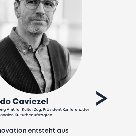
>
ldo Caviezel
Cyrill H
ung Amt für Kultur Zug, Präsident Konferenz der
Unternehmens-Kul
onalen Kulturbeauftragten
novation entsteht aus
Leib, Seele,